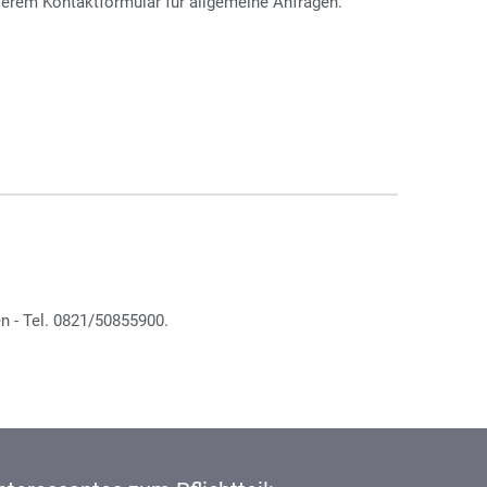
nserem Kontaktformular für allgemeine Anfragen.
en - Tel. 0821/50855900.