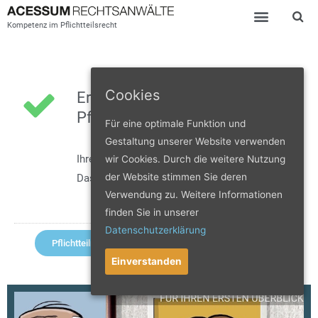
Kompetenz im Pflichtteilsrecht
Cookies
Ergebnis des
Pflichtteilrechners:
Für eine optimale Funktion und
Gestaltung unserer Website verwenden
Ihre Pflichtteilsquote beträgt:
3/128
wir Cookies. Durch die weitere Nutzung
der Website stimmen Sie deren
Das entspricht rund
2,34%
.
Verwendung zu. Weitere Informationen
finden Sie in unserer
Datenschutzerklärung
Pflichtteilrechner neu starten
Einverstanden