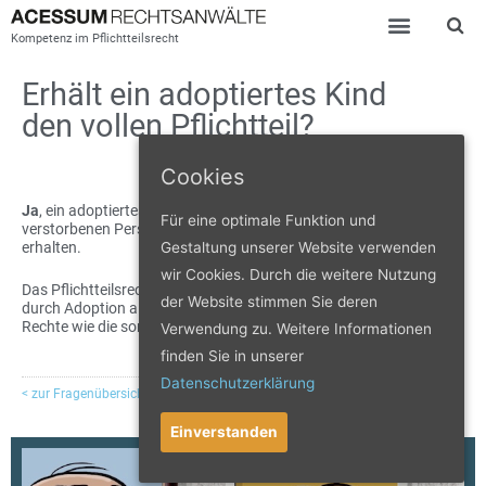
Kompetenz im Pflichtteilsrecht
Erhält ein adoptiertes Kind
den vollen Pflichtteil?
Cookies
Ja
, ein adoptiertes Kind wird wie ein leibliches Kind der
Für eine optimale Funktion und
verstorbenen Person behandelt und kann den vollen Pflichtteil
Gestaltung unserer Website verwenden
erhalten.
wir Cookies. Durch die weitere Nutzung
Das Pflichtteilsrecht unterscheidet hier nicht. Wurde ein Kind
der Website stimmen Sie deren
durch Adoption als Kind angenommen, hat es die gleichen
Rechte wie die sonstige Kinder.
Verwendung zu. Weitere Informationen
finden Sie in unserer
Datenschutzerklärung
< zur Fragenübersicht
zur nächsten Frage >
Einverstanden