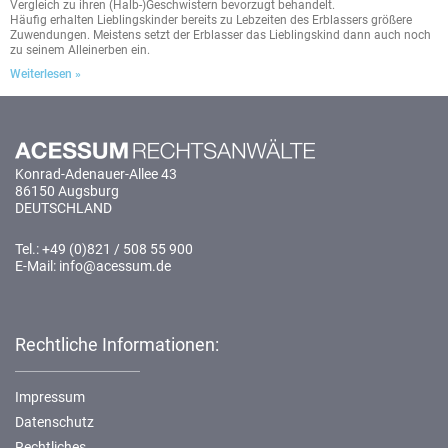
Vergleich zu ihren (Halb-)Geschwistern bevorzugt behandelt.
Häufig erhalten Lieblingskinder bereits zu Lebzeiten des Erblassers größere
Zuwendungen. Meistens setzt der Erblasser das Lieblingskind dann auch noch
zu seinem Alleinerben ein.
Weiterlesen »
Konrad-Adenauer-Allee 43
86150 Augsburg
DEUTSCHLAND
Tel.: +49 (0)821 / 508 55 900
E-Mail: info@acessum.de
Rechtliche Informationen:
Impressum
Datenschutz
Rechtliches