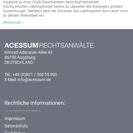
Vergleich zu ihren (Halb-)Geschwistern bevorzugt behandelt.
Häufig erhalten Lieblingskinder bereits zu Lebzeiten des Erblassers größere
Zuwendungen. Meistens setzt der Erblasser das Lieblingskind dann auch noch
zu seinem Alleinerben ein.
Weiterlesen »
Konrad-Adenauer-Allee 43
86150 Augsburg
DEUTSCHLAND
Tel.: +49 (0)821 / 508 55 900
E-Mail: info@acessum.de
Rechtliche Informationen:
Impressum
Datenschutz