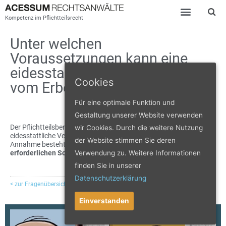
Kompetenz im Pflichtteilsrecht
Unter welchen
Voraussetzungen kann eine
eidesstattliche Versicherung
Cookies
vom Erben verlangt werden?
Für eine optimale Funktion und
Gestaltung unserer Website verwenden
Der Pflichtteilsberechtigte kann von dem Erben eine
wir Cookies. Durch die weitere Nutzung
eidesstattliche Versicherung verlangen, wenn Grund zur
der Website stimmen Sie deren
Annahme besteht, dass das Nachlassverzeichnis
nicht
mit der
Verwendung zu. Weitere Informationen
erforderlichen Sorgfalt
aufgestellt worden ist.
finden Sie in unserer
Datenschutzerklärung
< zur Fragenübersicht
zur nächsten Frage >
Einverstanden