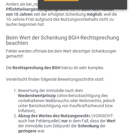
Anders als bei „normalen“ Schenkungen sind
Pflichtteilsergänzungsansprüche
damit
auch nach Ablauf
von 10 Jahren
seit der erfolgten Schenkung
möglich
, weil die
10-Jahres-Frist aufgrund des Nutzungsvorbehalts nicht zu
laufen begonnen hat.
Beim Wert der Schenkung BGH-Rechtsprechung
beachten
Fehler werden oftmals bei dem Wert derartiger Schenkungen
gemacht!
Die
Rechtsprechung des BGH
hierzu ist sehr komplex.
Vereinfacht finden folgende Bewertungsschritte statt:
Bewertung der Immobilie nach dem
Niederstwertprinzip
(ohne Berücksichtigung des
vorbehaltenen Nießbrauchs oder Wohnrechts, jedoch
unter Berücksichtigung von Kaufkraftschwund bzw.
Inflation),
Abzug des Wertes des Nutzungsrecht
s (VORSICHT:
auch hier Fehlerquelle!)
nur
in dem Fall, dass der
Wert
der Immobilie zum Zeitpunkt der
Schenkung
der
geringere
war.