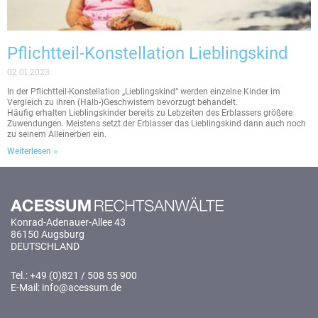
Pflichtteil-Konstellation Lieblingskind
02.01.2023
In der Pflichtteil-Konstellation „Lieblingskind“ werden einzelne Kinder im
Vergleich zu ihren (Halb-)Geschwistern bevorzugt behandelt.
Häufig erhalten Lieblingskinder bereits zu Lebzeiten des Erblassers größere
Zuwendungen. Meistens setzt der Erblasser das Lieblingskind dann auch noch
zu seinem Alleinerben ein.
Weiterlesen »
Konrad-Adenauer-Allee 43
86150 Augsburg
DEUTSCHLAND
Tel.: +49 (0)821 / 508 55 900
E-Mail: info@acessum.de