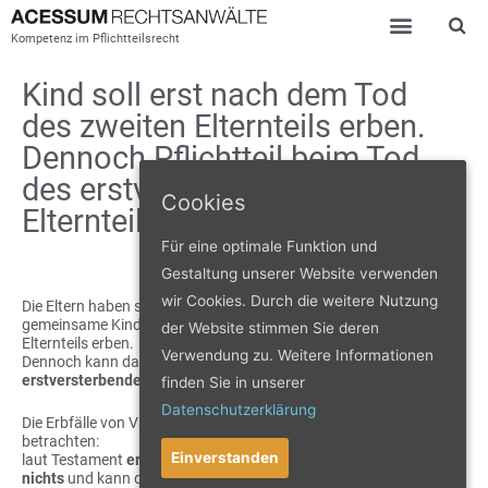
Kompetenz im Pflichtteilsrecht
Kind soll erst nach dem Tod
des zweiten Elternteils erben.
Dennoch Pflichtteil beim Tod
des erstversterbenden
Cookies
Elternteils?
Für eine optimale Funktion und
Gestaltung unserer Website verwenden
wir Cookies. Durch die weitere Nutzung
Die Eltern haben sich gegenseitig als Erben eingesetzt. Das
gemeinsame Kind soll erst nach dem Tod des zweiten
der Website stimmen Sie deren
Elternteils erben.
Verwendung zu. Weitere Informationen
Dennoch kann das Kind hier seinen
Pflichtteil beim Tod des
erstversterbenden Elternteils
verlangen!
finden Sie in unserer
Datenschutzerklärung
Die Erbfälle von Vater und Mutter des Kindes sind getrennt zu
betrachten:
Einverstanden
laut Testament
erbt
das
Kind
beim Tod des
ersten Elternteils
nichts
und kann damit seinen
Pflichtteil
verlangen
.