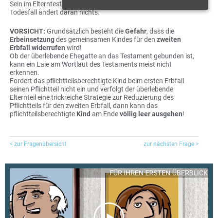
Sein im Elterntestament bestimmtes Erbrecht für den zweiten
Todesfall ändert daran nichts.
VORSICHT:
Grundsätzlich besteht die
Gefahr
, dass die
Erbeinsetzung
des gemeinsamen Kindes für den
zweiten
Erbfall widerrufen
wird!
Ob der überlebende Ehegatte an das Testament gebunden ist,
kann ein Laie am Wortlaut des Testaments meist nicht
erkennen.
Fordert das pflichtteilsberechtigte Kind beim ersten Erbfall
seinen Pflichtteil nicht ein und verfolgt der überlebende
Elternteil eine trickreiche Strategie zur Reduzierung des
Pflichtteils für den zweiten Erbfall, dann kann das
pflichtteilsberechtigte
Kind
am Ende
völlig
leer ausgehen
!
< zur Fragenübersicht
zur nächsten Frage >